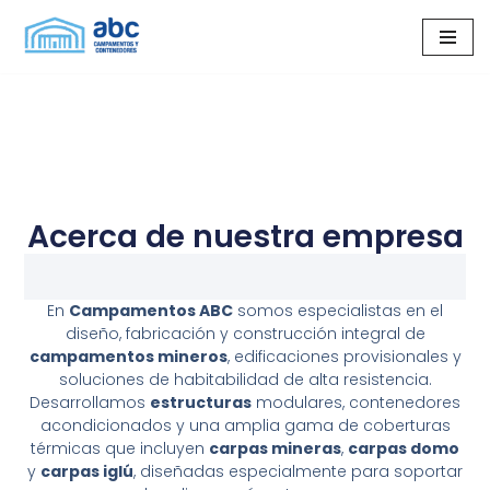
Saltar
al
Carpas Mineras de alta calidad
contenido
con soluciones rápidas,
eficientes y seguras.
Acerca de nuestra empresa
Servicios
En
Campamentos ABC
somos especialistas en el
diseño, fabricación y construcción integral de
campamentos mineros
, edificaciones provisionales y
soluciones de habitabilidad de alta resistencia.
Desarrollamos
estructuras
modulares, contenedores
acondicionados y una amplia gama de coberturas
térmicas que incluyen
carpas mineras
,
carpas domo
y
carpas iglú
, diseñadas especialmente para soportar