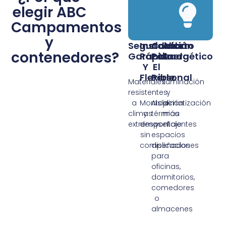
elegir ABC
Campamentos
y
Seguridad
Instalación
Confort
Ahorro
contenedores?
Garantizada
Rápida
Para
Energético
Y
El
Flexible
Personal
Materiales
Iluminación
resistentes
y
a
Montaje
Aislación
climatización
climas
y
térmica
más
extremos
despontaje
y
eficientes
sin
espacios
complicaciones
diseñados
para
oficinas,
dormitorios,
comedores
o
almacenes